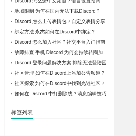
Discord 怎么进中文频道？语言设置指南
手机上 Discord 该如何使用？一文了解
地域限制 为何在国内无法下载Discord？
国服玩家必看 如何在 Discord 中畅通无阻？
Discord 怎么上传表情包？自定义表情分享
个性化设置 在手机上如何更换Discord头像？
指南
绑定方法 永杰如何在Discord中绑定？
下架疑问 为何Discord会被下架？
Discord 怎么加入社区？社交平台入门指南
地域使用 解决在国内使用Discord的问题
与操作介绍
故障排查 手机 Discord 为何会持续转圈加
Apex 英雄里 Discord 什么意思？游戏内社交平台解读
载？
Discord 登录问题解决方案 排除无法登陆困
确认码详解 揭秘 Discord 确认码的作用
扰
社区管理 如何在Discord上添加公告频道？
Discord 什么时候发展？平台发展历程解析
社区探索 如何在Discord中找到光遇社区？
Discord怎么查看人数？了解服务器在线人数的方法！
如何在 Discord 中打删除线？消息编辑技巧
账号退出指南 如何在Discord中退出账号？
分享
Discord 外网进商店指南 探索应用商店资源
标签列表
探秘 Discord 的魔法功能 神奇功能解读
Discord链接如何加入群组？快速入门指南