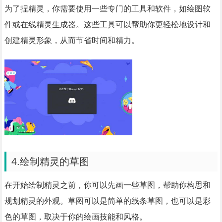
为了捏精灵，你需要使用一些专门的工具和软件，如绘图软
件或在线精灵生成器。这些工具可以帮助你更轻松地设计和
创建精灵形象，从而节省时间和精力。
4.绘制精灵的草图
在开始绘制精灵之前，你可以先画一些草图，帮助你构思和
规划精灵的外观。草图可以是简单的线条草图，也可以是彩
色的草图，取决于你的绘画技能和风格。