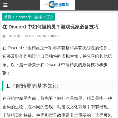
首页
>
discord小白必读
正文
在 Discord 中如何捏精灵？游戏玩家必备技巧
阅读：
2025-06-26 08:06:00
在 Discord 中捏精灵是一项非常有趣和具有挑战性的任务，
它涉及到创作和设计自己独特的虚拟生物，并分享给其他玩
家。以下是一些关于在 Discord 中捏精灵的必备技巧和步
骤：
1.了解精灵的基本知识
在开始捏精灵之前，首先要了解什么是精灵。精灵是指一种
虚构的生物，在不同的游戏、动漫或文化背景中都有出现。
了解精灵的特征、种类和背景故事是非常重要的，这样可以